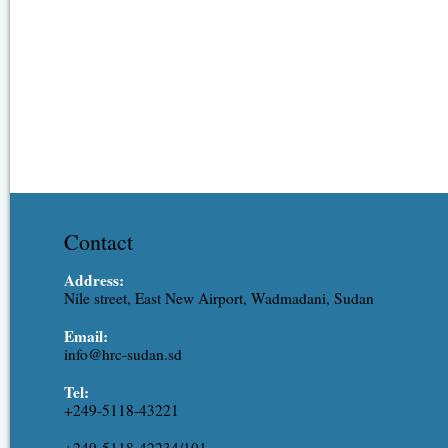
Contact
Address:
Nile street, East New Airport, Wadmadani, Sudan
Email:
info@hrc-sudan.sd
Tel:
+249-5118-43221