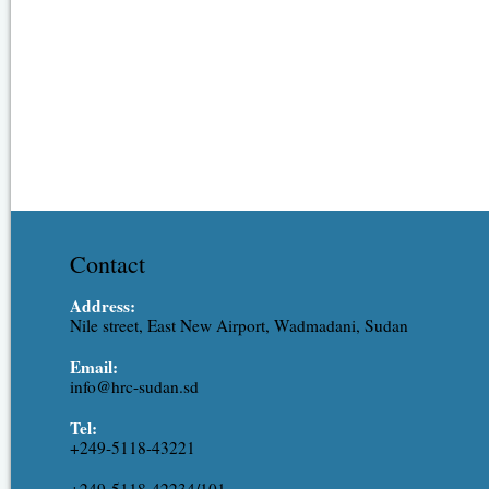
Contact
Address:
Nile street, East New Airport, Wadmadani, Sudan
Email:
info@hrc-sudan.sd
Tel:
+249-5118-43221