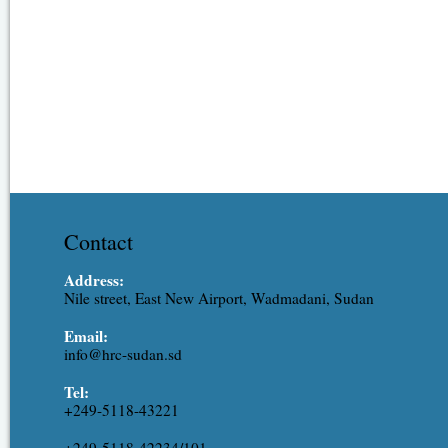
Contact
Address:
Nile street, East New Airport, Wadmadani, Sudan
Email:
info@hrc-sudan.sd
Tel:
+249-5118-43221