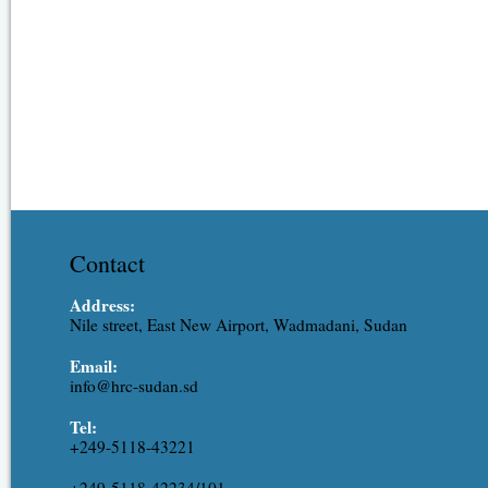
Contact
Address:
Nile street, East New Airport, Wadmadani, Sudan
Email:
info@hrc-sudan.sd
Tel:
+249-5118-43221