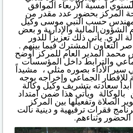
لسنوي أمسية الأربعاء الموافق
2018/05/30لمركز بحضور عدد مقدر من
لمهندس حسب النبي موسى وكيل
 الشؤون المالية والإدارية و بعض
 الري. يأتي ذلك تعزيزاً للدور
صر التعاون المشترك فيما بينهم
محمد المدير العام للمركز أوضح
تماعي والترابط داخل المؤسسات
ي سير الأداء بصوره مثلى ، مشيداً
 للإفطار الجماعي وإخراجه بوجه
دا سعادته بتشريف وكيل وكالة
ن بالوكالة ويأتي هذا ضمن امتداد
وير الصلاة وتفعيلها بين المركز
نامج فقرات ترفيهية و دينية نالت
 الحضور وثناءهم