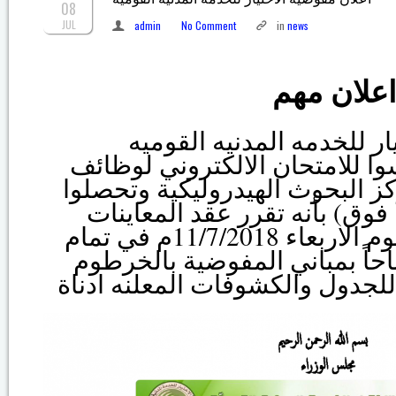
08
JUL
admin
No Comment
in
news
علان مهم
تعلن مفوضيه الاختيار للخدمه المدنيه القوميه
ا للامتحان الالكتروني لوظائف
 البحوث الهيدروليكية وتحصلوا
ة فما فوق) بأنه تقرر عقد المعاينات
الشفهية إعتباراً من يوم الاربعاء 11/7/2018م في تمام
حاً بمباني المفوضية بالخرطوم