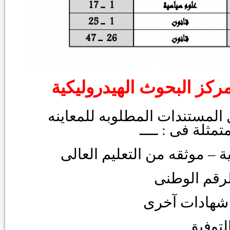
كز البحوث الهيدروليكية
لمستندات المطلوبه للمعاينه
تمثلة فى : ــــ
…….. فيق