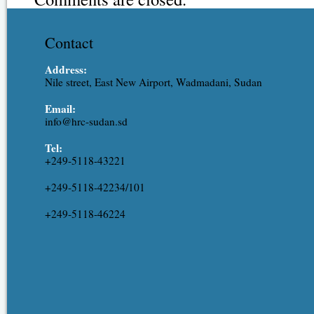
Contact
Address:
Nile street, East New Airport, Wadmadani, Sudan
Email:
info@hrc-sudan.sd
Tel:
+249-5118-43221
+249-5118-42234/101
+249-5118-46224