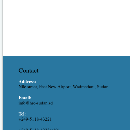
Contact
Address:
Nile street, East New Airport, Wadmadani, Sudan
Email:
info@hrc-sudan.sd
Tel:
+249-5118-43221