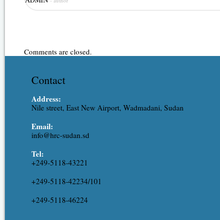
- author
Comments are closed.
Contact
Address:
Nile street, East New Airport, Wadmadani, Sudan
Email:
info@hrc-sudan.sd
Tel:
+249-5118-43221
+249-5118-42234/101
+249-5118-46224