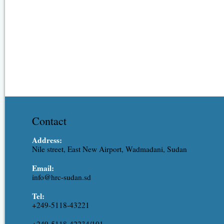
Contact
Address:
Nile street, East New Airport, Wadmadani, Sudan
Email:
info@hrc-sudan.sd
Tel:
+249-5118-43221