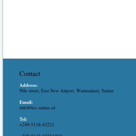
Contact
Address:
Nile street, East New Airport, Wadmadani, Sudan
Email:
info@hrc-sudan.sd
Tel:
+249-5118-43221