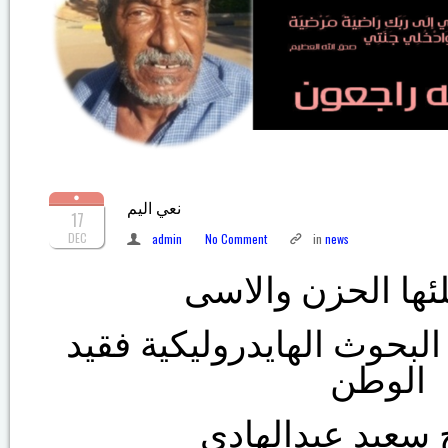
نعي اليم
17
DEC
admin
No Comment
in
news
ئها الحزن والاسى
لبحوث الهايدروليكية فقيد
الوطن
ح سعيد عبدالهادي