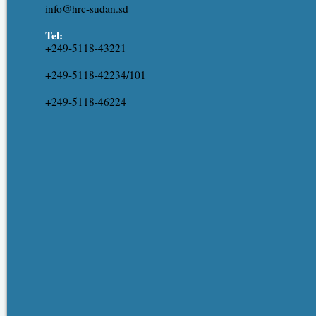
info@hrc-sudan.sd
Tel:
+249-5118-43221
+249-5118-42234/101
+249-5118-46224