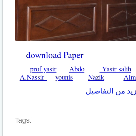
download Paper
prof yasir
Abdo
Yasir salih
A.Nassir
younis
Nazik
Alm
يد من التفاصيل
Tags: