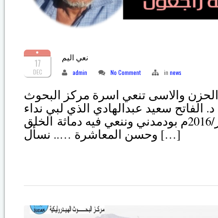
نعي اليم
17
DEC
admin
No Comment
in
news
الحزن والاسى تنعي اسرة مركز البحوث
د. الفاتح سعيد عبدالهادي الذي لبي نداء
ربه ليلة الاحد 17/ديسمبر/2016م بودمدني وننعي فيه دماثة الخلق
وحسن المعاشرة ….. نسأل […]