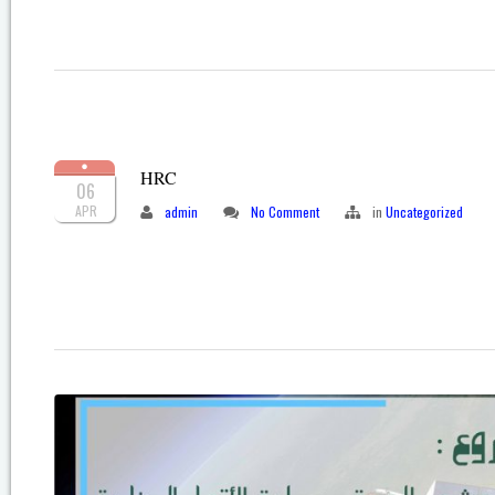
HRC
06
APR
admin
No Comment
in
Uncategorized