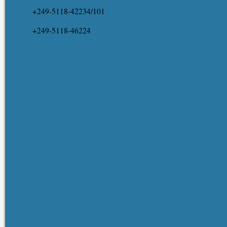
+249-5118-42234/101
+249-5118-46224