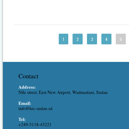
1
2
3
4
5
Contact
Address:
Nile street, East New Airport, Wadmadani, Sudan
Email:
info@hrc-sudan.sd
Tel:
+249-5118-43221