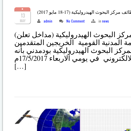
(كز البحوث الهيدروليكية (17-18 مايو 2017
13
MAY
admin
No Comment
in
news
(الامتحان الالكتروني لمركز البحوث الهيدروليكية (مداخل تعلن
مة المدنية القومية الخريجين المتقدمين
ز البحوث الهيدروليكية بودمدني بأنه
تقرر انعقاد الامتحان الالكتروني في يومي الاربعاء 17/5/2017م
[…]